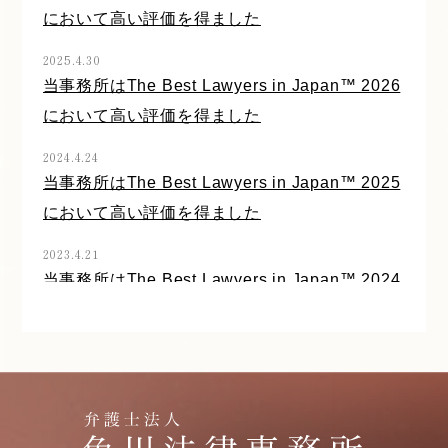
「医療機関で起きる法的トラブルへの対処法(第
において高い評価を得ました
39回)医療用医薬品の注意事項等情報に反した診
2025.4.30
療」『病院』第83巻第7号（医学書院）を執筆
当事務所はThe Best Lawyers in Japan™ 2026
しました
において高い評価を得ました
2023.5.1
2024.4.24
「医療機関で起きる法的トラブルへの対処法(第
当事務所はThe Best Lawyers in Japan™ 2025
25回) 医療費債権回収(1)請求の手段」『病
において高い評価を得ました
院』第82巻第5号（医学書院）を執筆しました
2023.4.21
2022.10.26
当事務所はThe Best Lawyers in Japan™ 2024
「医療機関で起きる法的トラブルへの対処法(第
において高い評価を得ました
19回) 診療録を巡る問題点①どのような記載が
2022.4.18
不適切なのか」『病院』第81巻第11号（医学書
当事務所の弁護士はThe Best Lawyers in
院）を執筆しました
Japan 2023において高い評価を得ました
2021.5.28
2020.9.23