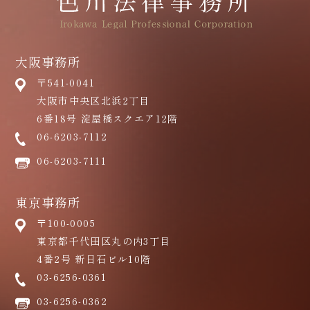
「医療機関で起きる法的トラブルへの対処法(第
出版記念セミナー「兼務役員の法務と実務」10
2回) 対応困難患者への対応(2)医師・看護師へ
月19日開催のお知らせ
の暴言・暴力への対応」『病院』第80巻第6号
大阪事務所
2015.6.2
（医学書院）を執筆しました
〒541-0041
第62回 総会シーズンを迎えて
2021.4.30
大阪市中央区北浜2丁目
2013.9.9
「医療機関で起きる法的トラブルへの対処法(第
6番18号 淀屋橋スクエア12階
第25回 立つ鳥跡を濁さず？
06-6203-7112
1回) 対応困難患者への対応(1)必要な診療を拒
む患者への対応」『病院』第80巻第5号（医学
06-6203-7111
2013.2.20
第13回 龍涎香（りゅうぜんこう）と知的財産
書院）を執筆しました
権
東京事務所
2020.1.21
〒100-0005
田辺総合法律事務所との共催で出版記念セミナ
2009.1.5
東京都千代田区丸の内3丁目
パートナー就任のおしらせ
ー「兼務役員の法務と実務」を実施しました
4番2号 新日石ビル10階
2020.1.21
03-6256-0361
「Q&A兼務役員の法務と実務―企業集団におけ
03-6256-0362