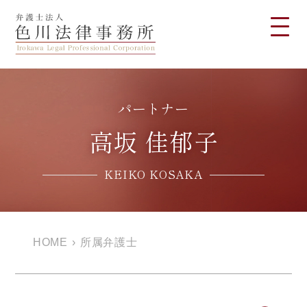
パートナー
高坂 佳郁子
KEIKO KOSAKA
HOME
›
所属弁護士