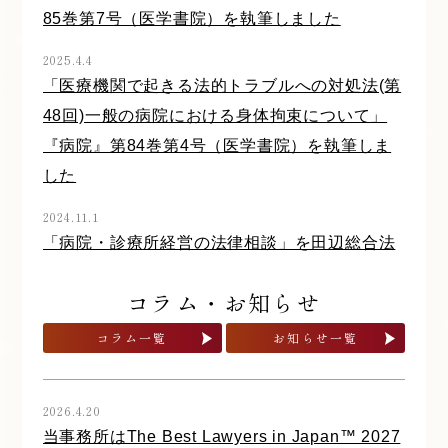
85巻第7号（医学書院）を執筆しました
2025.4.4
「医療機関で起きる法的トラブルへの対処法(第
48回)一般の病院における身体拘束について」
『病院』第84巻第4号（医学書院）を執筆しま
した
2024.11.1
「病院・診療所経営の法律相談」を田辺総合法
律事務所との共編著で出版しました
コラム・お知らせ
2024.9.17
コラム一覧
お知らせ一覧
当事務所弁護士らが執筆した「事例で学ぶ 医
療機関で起きる法的トラブルへの対処法」（医
学書院）が発刊されました
2026.4.20
当事務所はThe Best Lawyers in Japan™ 2027
2024.7.1