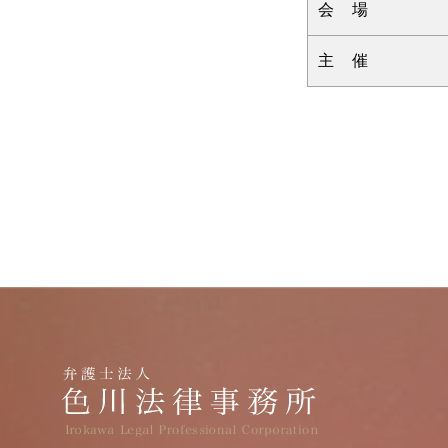
会 場
主 催