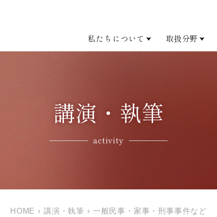
私たちについて
取扱分野
講演・執筆
activity
HOME
›
講演・執筆
›
一般民事・家事・刑事事件など