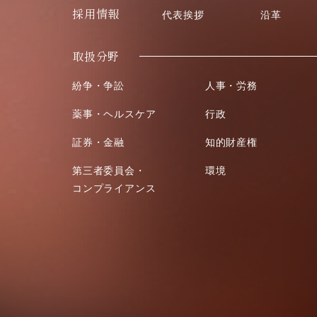
採用情報
代表挨拶
沿革
取扱分野
紛争・争訟
人事・労務
薬事・ヘルスケア
行政
証券・金融
知的財産権
第三者委員会・
環境
コンプライアンス