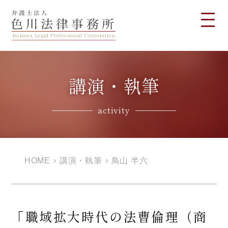
講演・執筆
activity
HOME
›
講演・執筆
›
鳥山 半六
「職域拡大時代の法曹倫理（商