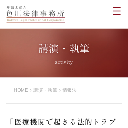
講演・執筆
activity
HOME
›
講演・執筆
›
情報法
「医療機関で起きる法的トラブ