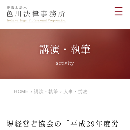
講演・執筆
activity
HOME
›
講演・執筆
›
人事・労務
堺経営者協会の「平成29年度労